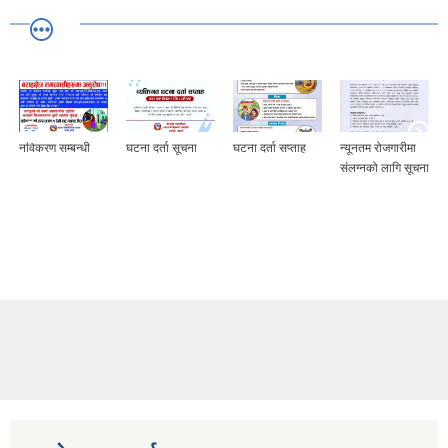
र
नविकरण सम्बन्धी
घटना दर्ता सूचना
घटना दर्ता सप्ताह
न्यूनतम रोजगारीमा
संलग्नको लागि सूचना