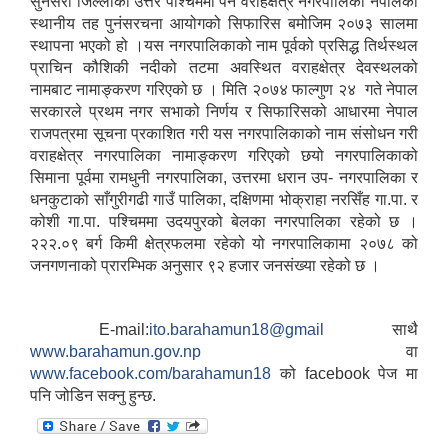
सुनसरी जिल्लाको उत्तर पश्चिममा पर्ने वराहक्षेत्र नगरपालिका नेपालको
स्थानीय तह पुनंसरचना आयोगको सिफारिस बमोजिम २०७३ सालमा
स्थापना भएको हो ।यस नगरपालिकाको नाम पूर्वको प्रसिद्ध तिर्थस्थल
प्राचिन कौशिकी नदीको तटमा अवस्थित वराहक्षेत्र देवस्थलको
नामबाट नामाङ्करण गरिएको छ । मिति २०७४ फाल्गुण २४ गते नेपाल
सरकारले प्रथम नगर सभाको निर्णय र सिफारिसको आधारमा नेपाल
राजपत्रमा सूचना प्रकाशित गरी यस नगरपालिकाको नाम संसोधन गरी
वराहक्षेत्र नगरपालिका नामाङ्करण गरिएको छयो नगरपालिकाको
सिमाना पूर्वमा रामधुनी नगरपालिका, उत्तरमा धरान उप- नगरपालिका र
धनकुटाको साँगुरीगढी गाउँ पालिका, दक्षिणमा भोक्राहा नरसिँह गा.पा. र
कोशी गा.पा. पश्चिममा उदयपुरको बेलका नगरपालिका रहेको छ ।
२२२.०९ बर्ग किमी क्षेत्रफलमा रहेको यो नगरपालिकामा २०७८ को
जनगणनाको प्रारम्भिक अनुसार ९२ हजार जनसंख्या रहेको छ ।
E-mail:
ito.barahamun18@gmail
साथै
www.barahamun.gov.np
वा
www.facebook.com/
barahamun
18
को facebook पेज मा
पनि जोडिन सक्नु हुन्छ.