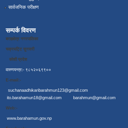
सार्वजनिक परीक्षण
सम्पर्क विवरण
बराहक्षेत्र नगरपालिका
चक्रघट्टि सुनसरी
कोशी प्रदेश
वारुणयन्त्र:- ९८५२०६९९००
E-mail:-
suchanaadhikaribarahmun123@gmail.com
ito.barahamun18@gmail.com
barahmun@gmail.com
Web:-
www.barahamun.gov.np