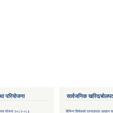
था परियोजना
सार्वजनिक खरिद/बोलपत
विकास योजना २०८२-०८३
बिभिन्‍न शिर्षकको दरभाउपत्र आव्हान सम