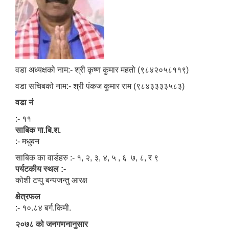
वडा अध्यक्षको नाम:- श्री कृष्ण कुमार महतो (९८४२०५८११९)
वडा सचिबको नाम:- श्री पंकज कुमार राम (९८४३३३३५८३)
वडा नं
:- ११
साबिक गा.बि.श.
:- मधुबन
साबिक का वार्डहरु :- १, २, ३, ४, ५ , ६ ७, ८, र ९
पर्यटकीय स्थल :-
कोशी टप्पु बन्यजन्तु आरक्ष
क्षेत्रफल
:- १०.८४ बर्ग.किमी.
२०७८ को जनगणनानुसार