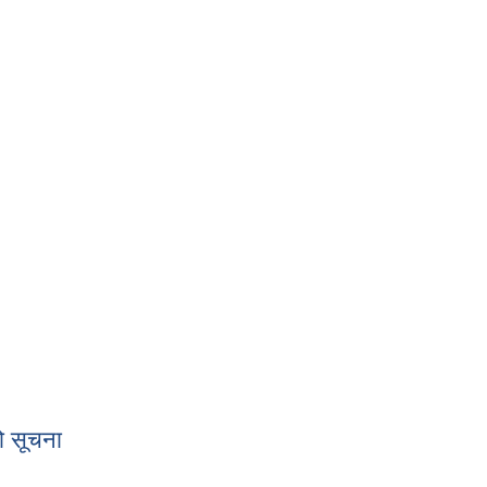
ना
को सूचना