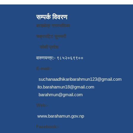
सम्पर्क विवरण
बराहक्षेत्र नगरपालिका
चक्रघट्टि सुनसरी
कोशी प्रदेश
वारुणयन्त्र:- ९८५२०६९९००
E-mail:-
suchanaadhikaribarahmun123@gmail.com
ito.barahamun18@gmail.com
barahmun@gmail.com
Web:-
www.barahamun.gov.np
Facebook:-