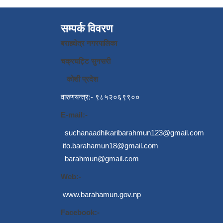
सम्पर्क विवरण
बराहक्षेत्र नगरपालिका
चक्रघट्टि सुनसरी
कोशी प्रदेश
वारुणयन्त्र:- ९८५२०६९९००
E-mail:-
suchanaadhikaribarahmun123@gmail.com
ito.barahamun18@gmail.com
barahmun@gmail.com
Web:-
www.barahamun.gov.np
Facebook:-