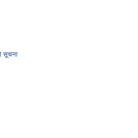
को सूचना
शयको सूचना