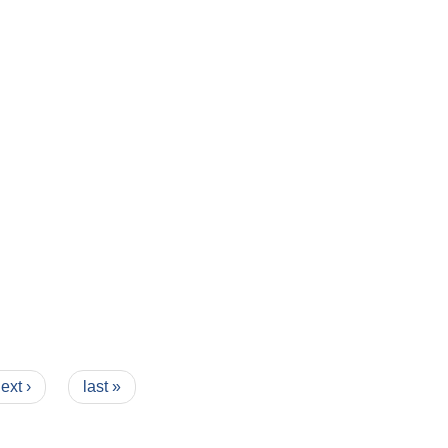
ext ›
last »