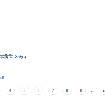
चना
ार्यविधि २०७५
pdf
 कार्यविधि २०७५
4
5
6
7
8
9
…
n