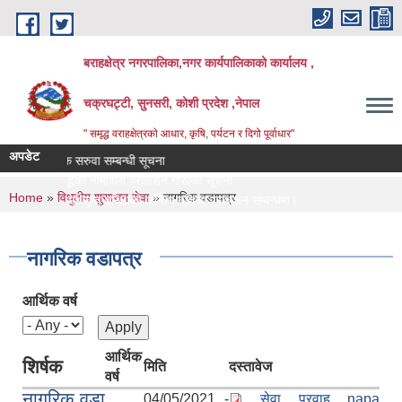
Skip to main content
बराहक्षेत्र नगरपालिका,नगर कार्यपालिकाको कार्यालय ,
चक्रघट्टी, सुनसरी, कोशी प्रदेश ,नेपाल
" समृद्ध वराहक्षेत्रकाे आधार, कृषि, पर्यटन र दिगो पूर्वाधार"
अपडेट
शिक्षक सरुवा सम्बन्धी सूचना
तहबृद्धिको नामावली प्रकाशन गरिएको सूचना
You are here
Home
»
विधुतीय शुसासन सेवा
» नागरिक वडापत्र
नापी अधिकृत परिक्षाको अन्तिम नतिजा प्रकाशन सम्बन्धमा।
सर्भेक्षक परिक्षाको अन्तिम नतिजा प्रकाशन सम्बन्धमा
बिभिन्‍न शिर्षकको दरभाउपत्र आव्हान सम्बन्धी सूचना
नागरिक वडापत्र
आर्थिक वर्ष
आर्थिक
शिर्षक
मिति
दस्तावेज
वर्ष
नागरिक वडा
04/05/2021 -
सेवा प्रवाह napa