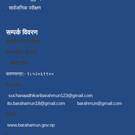
सार्वजनिक परीक्षण
सम्पर्क विवरण
बराहक्षेत्र नगरपालिका
चक्रघट्टि सुनसरी
कोशी प्रदेश
वारुणयन्त्र:- ९८५२०६९९००
E-mail:-
suchanaadhikaribarahmun123@gmail.com
ito.barahamun18@gmail.com
barahmun@gmail.com
Web:-
www.barahamun.gov.np