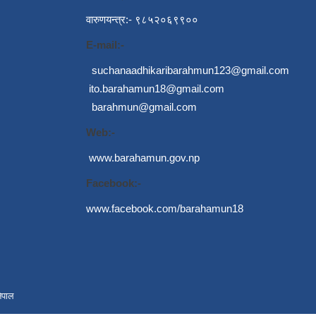
वारुणयन्त्र:- ९८५२०६९९००
E-mail:-
suchanaadhikaribarahmun123@gmail.com
ito.barahamun18@gmail.com
barahmun@gmail.com
Web:-
www.barahamun.gov.np
Facebook:-
www.facebook.com/barahamun18
ेपाल