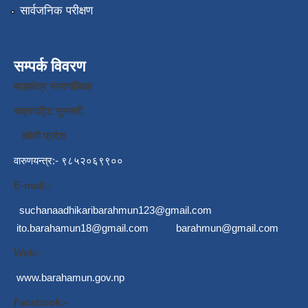
सार्वजनिक परीक्षण
सम्पर्क विवरण
बराहक्षेत्र नगरपालिका
चक्रघट्टि सुनसरी
कोशी प्रदेश
वारुणयन्त्र:- ९८५२०६९९००
E-mail:-
suchanaadhikaribarahmun123@gmail.com
ito.barahamun18@gmail.com
barahmun@gmail.com
Web:-
www.barahamun.gov.np
Facebook:-