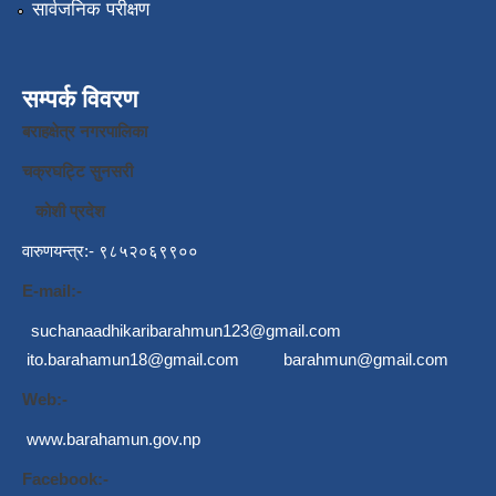
सार्वजनिक परीक्षण
सम्पर्क विवरण
बराहक्षेत्र नगरपालिका
चक्रघट्टि सुनसरी
कोशी प्रदेश
वारुणयन्त्र:- ९८५२०६९९००
E-mail:-
suchanaadhikaribarahmun123@gmail.com
ito.barahamun18@gmail.com
barahmun@gmail.com
Web:-
www.barahamun.gov.np
Facebook:-