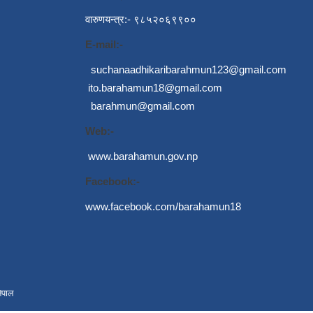
वारुणयन्त्र:- ९८५२०६९९००
E-mail:-
suchanaadhikaribarahmun123@gmail.com
ito.barahamun18@gmail.com
barahmun@gmail.com
Web:-
www.barahamun.gov.np
Facebook:-
www.facebook.com/barahamun18
ेपाल