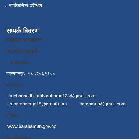
सार्वजनिक परीक्षण
सम्पर्क विवरण
बराहक्षेत्र नगरपालिका
चक्रघट्टि सुनसरी
कोशी प्रदेश
वारुणयन्त्र:- ९८५२०६९९००
E-mail:-
suchanaadhikaribarahmun123@gmail.com
ito.barahamun18@gmail.com
barahmun@gmail.com
Web:-
www.barahamun.gov.np
Facebook:-